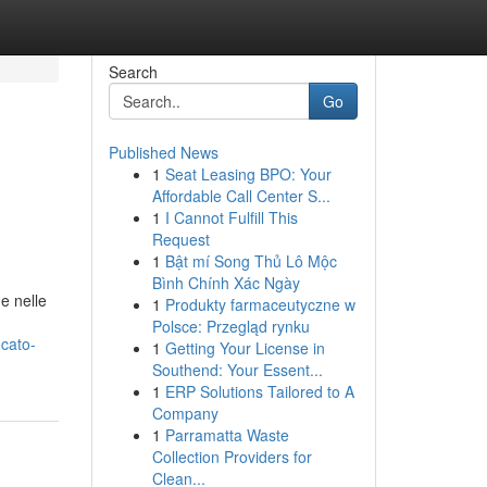
Search
Go
Published News
1
Seat Leasing BPO: Your
Affordable Call Center S...
1
I Cannot Fulfill This
Request
1
Bật mí Song Thủ Lô Mộc
Bình Chính Xác Ngày
e nelle
1
Produkty farmaceutyczne w
Polsce: Przegląd rynku
cato-
1
Getting Your License in
Southend: Your Essent...
1
ERP Solutions Tailored to A
Company
1
Parramatta Waste
Collection Providers for
Clean...