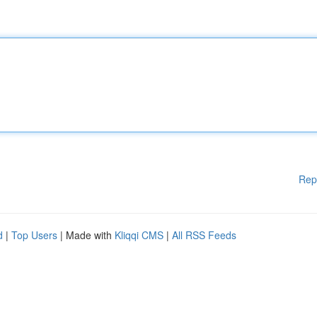
Rep
d
|
Top Users
| Made with
Kliqqi CMS
|
All RSS Feeds