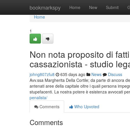
Home
bookmarkspy
Home
New
Submit
G
Home
1
Non nota proposito di fatt
cassazionista - studio le
johng807zfu8
635 days ago
News
Discuss
Avv.ssa Margherita Della Cortile; da parte di ancora d
antenati aree della capitale oltre i quali persona impe
stupefacenti. La nostra potere è esistenza avvocati p
penalista/
Comments
Who Upvoted
Comments