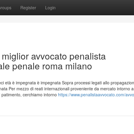
roups
Register
Login
i miglior avvocato penalista
gale penale roma milano
ieci età è impegnata è impegnata Sopra processi legati allo propagazion
gnata Per mezzo di reati internazionali proveniente da mercato intorno a
er patimento, cerchiamo intorno
https://www.penalistaavvocato.com/avvo