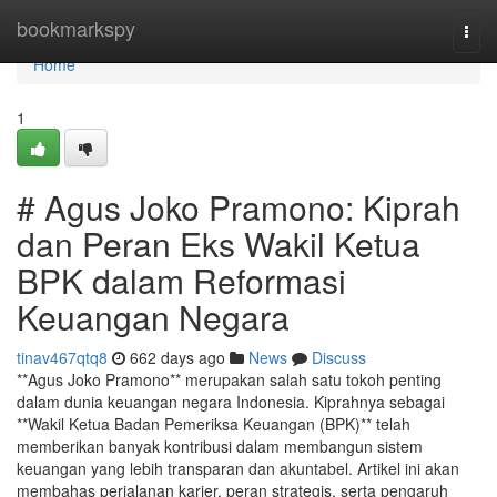
Home
bookmarkspy
Togg
navi
Home
1
# Agus Joko Pramono: Kiprah
dan Peran Eks Wakil Ketua
BPK dalam Reformasi
Keuangan Negara
tinav467qtq8
662 days ago
News
Discuss
**Agus Joko Pramono** merupakan salah satu tokoh penting
dalam dunia keuangan negara Indonesia. Kiprahnya sebagai
**Wakil Ketua Badan Pemeriksa Keuangan (BPK)** telah
memberikan banyak kontribusi dalam membangun sistem
keuangan yang lebih transparan dan akuntabel. Artikel ini akan
membahas perjalanan karier, peran strategis, serta pengaruh