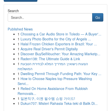
Search
Go
Published News
1
Choosing a Car Audio Store in Toledo — A Buyer'...
1
Luxury Photo Booths for the City of Angels ...
1
Halal Frozen Chicken Exporters in Brazil: Your ...
1
Acquire Real Driver's Permit Digitally
1
Discover BuySellVoucher: Your Amazing Marketp...
1
Raden138: The Ultimate Guide & Link
1
הצעות נישואין: המדריך המלא לבחירת הטבעת
המושלמת
1
Dwelling Permit Through Funding Path: Your Key ...
1
How to Choose Naples top Pressure Washing
Servi...
1
Relied On Home Assistance From Rubbish
Removals...
1
일본직구, 이젠 필수템 쇼핑 가이드!
1
Dukun707: Misteri Rahasia Teka-teki di Balik Di...