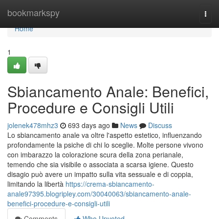
Home
bookmarkspy
Togg
navi
Home
1
Sbiancamento Anale: Benefici,
Procedure e Consigli Utili
jolenek478mhz3
693 days ago
News
Discuss
Lo sbiancamento anale va oltre l'aspetto estetico, influenzando
profondamente la psiche di chi lo sceglie. Molte persone vivono
con imbarazzo la colorazione scura della zona perianale,
temendo che sia visibile o associata a scarsa igiene. Questo
disagio può avere un impatto sulla vita sessuale e di coppia,
limitando la libertà
https://crema-sbiancamento-
anale97395.blogripley.com/30040063/sbiancamento-anale-
benefici-procedure-e-consigli-utili
Comments
Who Upvoted