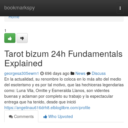
Home
bookmarkspy
Togg
navi
Home
1
Tarot bizum 24h Fundamentals
Explained
georgesa305ewm1
696 days ago
News
Discuss
En la actualidad, su renombre lo coloca en lo más alto del medio
del esoterismo y es por tal motivo, que las hechiceras legendarias
como: Luna Vila, Omitie y Esmeralda Llanos, son videntes
buenas y aclaman por completo su trabajo y la espectacular
entrega que ha tenido, desde que inició
https://angelinau616drh8.elbloglibre.com/profile
Comments
Who Upvoted