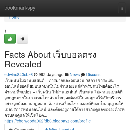
Home
bookmarkspy
Togg
navi
Home
1
Facts About เว็บบอลตรง
Revealed
edwinc840cbz6
992 days ago
News
Discuss
เว็บพนันไม่ผ่านเอเย่นต์ – การฝากและถอนเงิน วิธีการชำระเงิน
ออนไลน์ยอดนิยมบนเว็บพนันไม่ผ่านเอเย่นต์สำหรับคนไทยคืออะไร
คำถามที่พบบ่อย – เว็บพนัน ไม่ผ่านเอเย่นต์ เว็บพนัน ไม่ผ่านเอเย่นต์ที่
ถูกกฎหมายในประเทศไทยส่วนใหญ่จะต้องมีใบอนุญาตให้เปิดบริการ
อย่างถูกต้องตามกฎหมาย ต้องผ่านเงื่อนไขขององค์ที่ออกใบอนุญาตให้
เปิดบริการพนันออนไลน์ และต้องอยู่ภายใต้การกำกับดูแลขององค์กรที่
ควบคุมดูแลให้เป็นไปต...
https://chelwooda062fdb6.blogpayz.com/profile
Comments
Who Upvoted